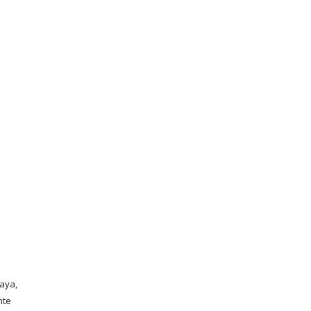
aya, 
nte