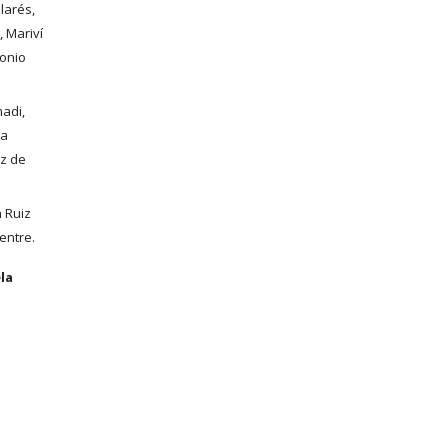
arés, 
 Mariví 
onio 
adi, 
a 
z de 
Ruiz 
sentre.
la