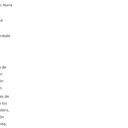
 Nuria 
é 
rdiale
 de 
n 
ón 
o.
as de 
 los 
lero, 
ón 
a,  