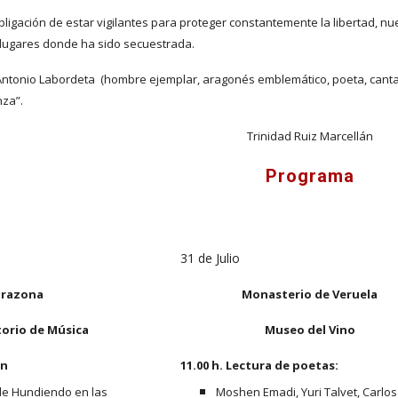
bligación de estar vigilantes para proteger constantemente la libertad, nues
s lugares donde ha sido secuestrada.
ntonio Labordeta  (hombre ejemplar, aragonés emblemático, poeta, cantaut
nza”.
Trinidad Ruiz Marcellán
Programa
31 de Julio
arazona
Monasterio de Veruela
orio de Música
Museo del Vino
ón
11.00 h. Lectura de poetas: 
e Hundiendo en las 
Moshen Emadi, Yuri Talvet, Carlos V