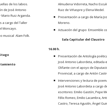
ellas de los labios. 
Almudena Vidorreta, Nacho Escuín,
ón de José Antonio 
Ruiz de Viñaspre y Elena Medel.
r Mario Ruiz Arganda.
Presentación a cargo de María Jos
a cargo del Taller 
Moreno.
del Moncayo.
Actuación del grupo  Emsemble co
o musical  Alam Folk.
Sala Capitular del Claustro
16.00 h.
Litago
Presentación de Antología poética
José Antonio Labordeta, editada e
tamiento
Olifante con el apoyo de Diputaci
Provincial, a cargo de Antón Castr
Intervenciones y lectura de poem
José Antonio Labordeta a cargo de
escritores: Emilio Gastón, Pepe Me
Félix Romeo, Emilio Lacambra, Ant
Castro, Teresa Agustín, Ángel Guind