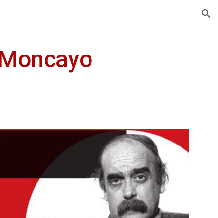
ion
a Moncayo