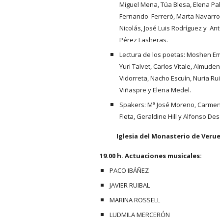
Miguel Mena, Túa Blesa, Elena Pall
Fernando  Ferreró, Marta Navarro,
Nicolás, José Luis Rodríguez y  Ant
Pérez Lasheras.
Lectura de los poetas: Moshen Em
Yuri Talvet, Carlos Vitale, Almuden
Vidorreta, Nacho Escuín, Nuria Rui
Viñaspre y Elena Medel.
Spakers: Mª José Moreno, Carmen 
Fleta, Geraldine Hill y Alfonso De
Iglesia del Monasterio de Verue
19.00 h. Actuaciones musicales:
PACO IBÁÑEZ
JAVIER RUIBAL
MARINA ROSSELL
LUDMILA MERCERÓN