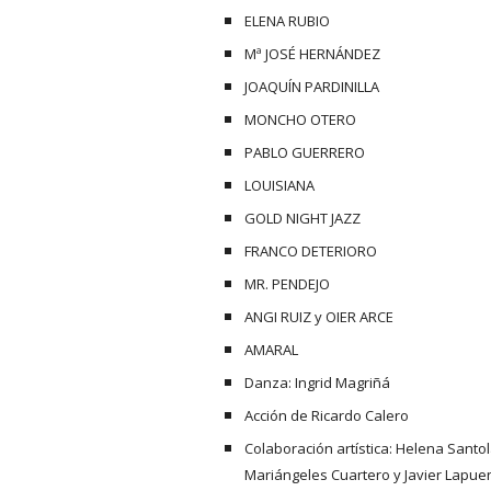
ELENA RUBIO
Mª JOSÉ HERNÁNDEZ
JOAQUÍN PARDINILLA
MONCHO OTERO
PABLO GUERRERO
LOUISIANA
GOLD NIGHT JAZZ
FRANCO DETERIORO
MR. PENDEJO
ANGI RUIZ y OIER ARCE
AMARAL
Danza: Ingrid Magriñá
Acción de Ricardo Calero
Colaboración artística: Helena Santol
Mariángeles Cuartero y Javier Lapue